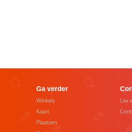
Ga verder
Con
Winkels
Uw w
Kaart
Cont
Plaatsen