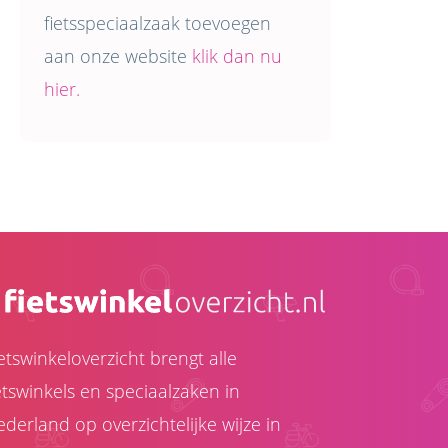
fietsspeciaalzaak toevoegen
aan onze website
klik dan nu
hier.
etswinkeloverzicht brengt alle
etswinkels en speciaalzaken in
derland op overzichtelijke wijze in