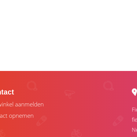
tact
inkel aanmelden
Fi
act opnemen
fi
Ne