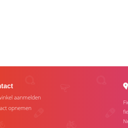
tact
inkel aanmelden
Fi
act opnemen
fi
Ne