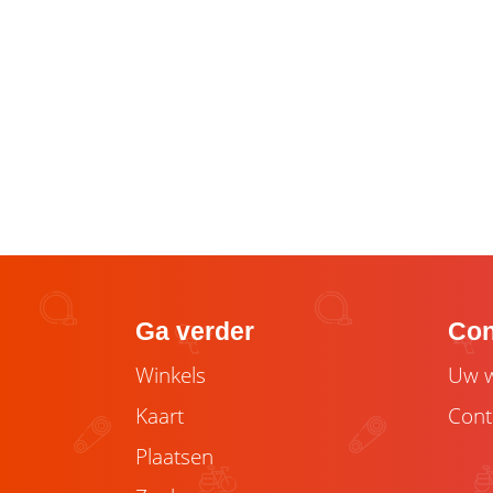
Ga verder
Con
Winkels
Uw w
Kaart
Cont
Plaatsen