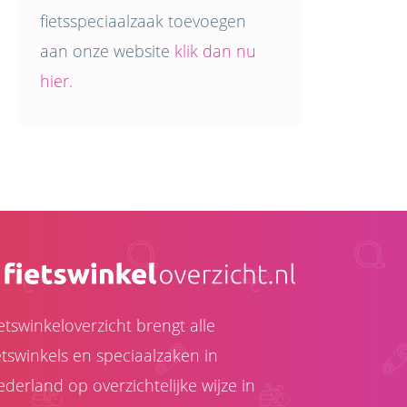
fietsspeciaalzaak toevoegen
aan onze website
klik dan nu
hier.
etswinkeloverzicht brengt alle
etswinkels en speciaalzaken in
derland op overzichtelijke wijze in