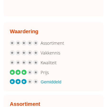
Waardering
Assortiment
R
R
R
R
R
Vakkennis
R
R
R
R
R
Kwaliteit
R
R
R
R
R
Prijs
R
R
R
R
R
Gemiddeld
R
R
R
R
R
Assortiment