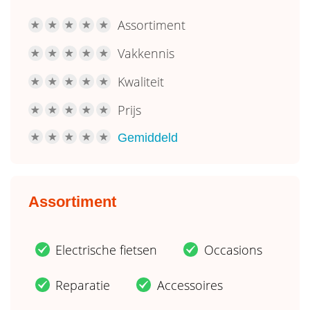
Assortiment
R
R
R
R
R
Vakkennis
R
R
R
R
R
Kwaliteit
R
R
R
R
R
Prijs
R
R
R
R
R
Gemiddeld
R
R
R
R
R
Assortiment
Electrische fietsen
Occasions
.
.
Reparatie
Accessoires
.
.