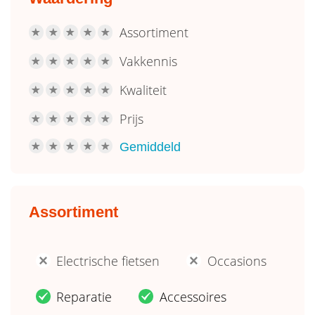
Assortiment
R
R
R
R
R
Vakkennis
R
R
R
R
R
Kwaliteit
R
R
R
R
R
Prijs
R
R
R
R
R
Gemiddeld
R
R
R
R
R
Assortiment
Electrische fietsen
Occasions
'
'
Reparatie
Accessoires
.
.