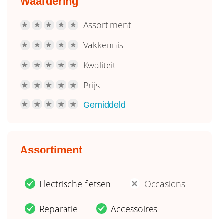
Waardering
Assortiment
R
R
R
R
R
Vakkennis
R
R
R
R
R
Kwaliteit
R
R
R
R
R
Prijs
R
R
R
R
R
Gemiddeld
R
R
R
R
R
Assortiment
Electrische fietsen
Occasions
.
'
Reparatie
Accessoires
.
.