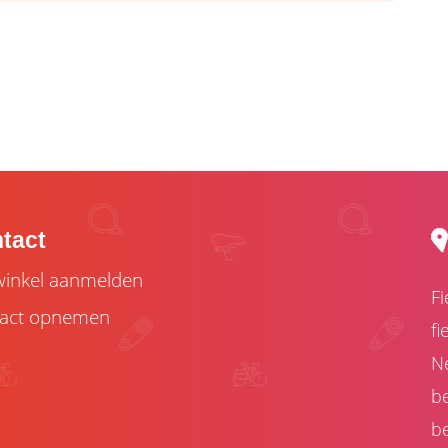
tact
inkel aanmelden
Fi
act opnemen
fi
Ne
be
be