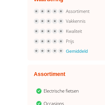
Assortiment
R
R
R
R
R
Vakkennis
R
R
R
R
R
Kwaliteit
R
R
R
R
R
Prijs
R
R
R
R
R
Gemiddeld
R
R
R
R
R
Assortiment
Electrische fietsen
.
Occasions
.