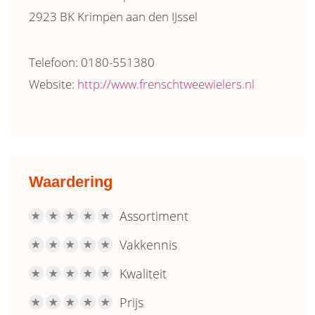
2923 BK Krimpen aan den IJssel
Telefoon: 0180-551380
Website:
http://www.frenschtweewielers.nl
Waardering
Assortiment
R
R
R
R
R
Vakkennis
R
R
R
R
R
Kwaliteit
R
R
R
R
R
Prijs
R
R
R
R
R