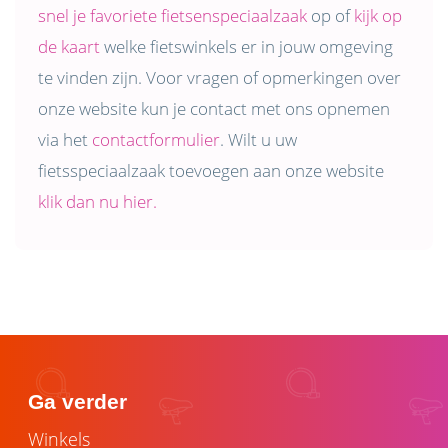
snel je favoriete fietsenspeciaalzaak
op of
kijk op
de kaart
welke fietswinkels er in jouw omgeving
te vinden zijn. Voor vragen of opmerkingen over
onze website kun je contact met ons opnemen
via het
contactformulier
. Wilt u uw
fietsspeciaalzaak toevoegen aan onze website
klik dan nu hier.
Ga verder
Winkels