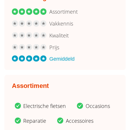
Assortiment
R
R
R
R
R
Vakkennis
R
R
R
R
R
Kwaliteit
R
R
R
R
R
Prijs
R
R
R
R
R
Gemiddeld
R
R
R
R
R
Assortiment
Electrische fietsen
Occasions
.
.
Reparatie
Accessoires
.
.