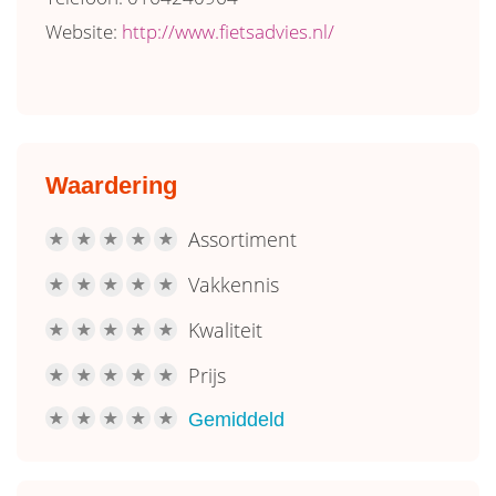
Website:
http://www.fietsadvies.nl/
Waardering
Assortiment
R
R
R
R
R
Vakkennis
R
R
R
R
R
Kwaliteit
R
R
R
R
R
Prijs
R
R
R
R
R
Gemiddeld
R
R
R
R
R