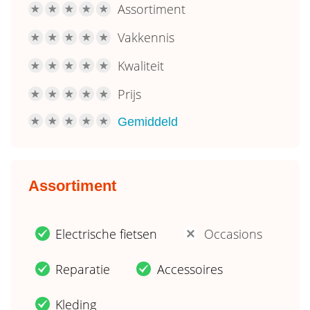
Assortiment
R
R
R
R
R
Vakkennis
R
R
R
R
R
Kwaliteit
R
R
R
R
R
Prijs
R
R
R
R
R
Gemiddeld
R
R
R
R
R
Assortiment
Electrische fietsen
Occasions
.
'
Reparatie
Accessoires
.
.
Kleding
.