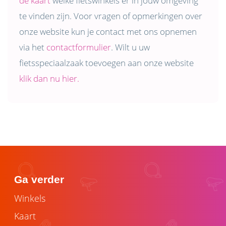
de kaart
welke fietswinkels er in jouw omgeving
te vinden zijn. Voor vragen of opmerkingen over
onze website kun je contact met ons opnemen
via het
contactformulier
. Wilt u uw
fietsspeciaalzaak toevoegen aan onze website
klik dan nu hier.
Ga verder
Winkels
Kaart