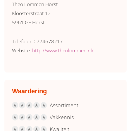
Theo Lommen Horst
Kloosterstraat 12
5961 GE Horst
Telefoon: 0774678217
Website:
http://www.theolommen.nl/
Waardering
Assortiment
R
R
R
R
R
Vakkennis
R
R
R
R
R
Kwaliteit
R
R
R
R
R