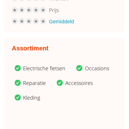
Prijs
R
R
R
R
R
Gemiddeld
R
R
R
R
R
Assortiment
Electrische fietsen
Occasions
.
.
Reparatie
Accessoires
.
.
Kleding
.