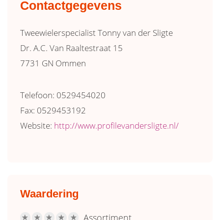
Contactgegevens
Tweewielerspecialist Tonny van der Sligte
Dr. A.C. Van Raaltestraat 15
7731 GN Ommen
Telefoon: 0529454020
Fax: 0529453192
Website:
http://www.profilevandersligte.nl/
Waardering
Assortiment
R
R
R
R
R