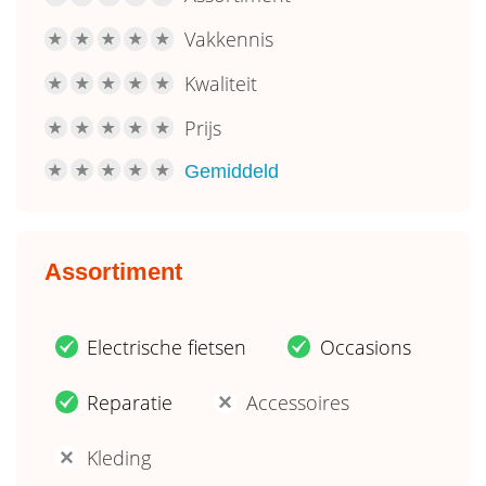
Vakkennis
R
R
R
R
R
Kwaliteit
R
R
R
R
R
Prijs
R
R
R
R
R
Gemiddeld
R
R
R
R
R
Assortiment
Electrische fietsen
Occasions
.
.
Reparatie
Accessoires
.
'
Kleding
'