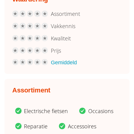
Assortiment
R
R
R
R
R
Vakkennis
R
R
R
R
R
Kwaliteit
R
R
R
R
R
Prijs
R
R
R
R
R
Gemiddeld
R
R
R
R
R
Assortiment
Electrische fietsen
Occasions
.
.
Reparatie
Accessoires
.
.