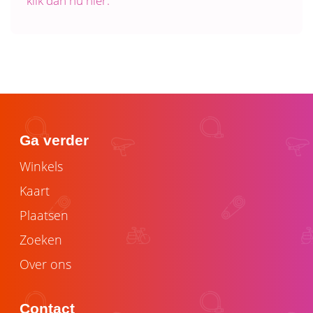
klik dan nu hier.
Ga verder
Winkels
Kaart
Plaatsen
Zoeken
Over ons
Contact