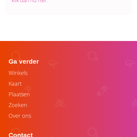
klik dan nu hier.
Ga verder
Winkels
Kaart
Plaatsen
Zoeken
Over ons
Contact