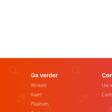
Ga verder
Con
Winkels
Uw w
Kaart
Cont
Plaatsen