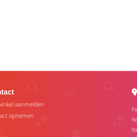
tact
inkel aanmelden
Fi
act opnemen
fi
Ne