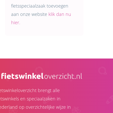
fietsspeciaalzaak toevoegen
aan onze website
klik dan nu
hier.
etswinkeloverzicht brengt alle
etswinkels en speciaalzaken in
derland op overzichtelijke wijze in