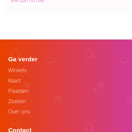
klik dan nu hier.
Ga verder
Winkels
Kaart
Plaatsen
Zoeken
Over ons
Contact