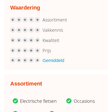
Waardering
Assortiment
R
R
R
R
R
Vakkennis
R
R
R
R
R
Kwaliteit
R
R
R
R
R
Prijs
R
R
R
R
R
Gemiddeld
R
R
R
R
R
Assortiment
Electrische fietsen
Occasions
.
.