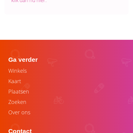
klik dan nu hier.
Ga verder
Winkels
Kaart
Plaatsen
Zoeken
Over ons
Contact